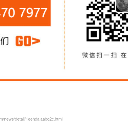
m/news/detail/1eehdalaabo2c.html