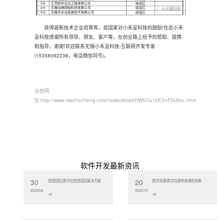
获得高新技术企业培育库，是国家对小禾呈科技的鼓励!在此小禾
呈科技感谢所有领导、朋友、客户等，在创业路上给予的帮助、提携
和指导，谢谢!欢迎联系
无锡小禾呈科技
-互联网开发专家
(15358092238，电话微信同号)。
当前网
址:
http://www.xiaohecheng.com/news/detail/HW5Ou1bE5nF5U5m-.html
软件开发最新资讯
30
20
智慧园区|数字化智慧园区解决方案
数字党建|数字党建带来哪些效果
2023/04
2023/10