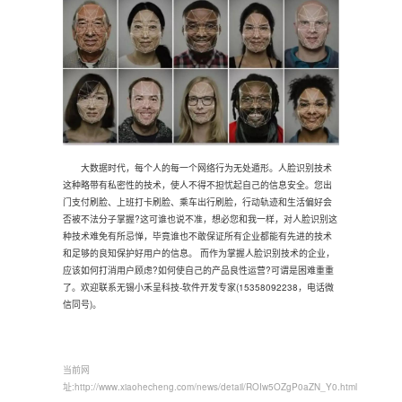
大数据时代，每个人的每一个网络行为无处遁形。人脸识别技术
这种略带有私密性的技术，使人不得不担忧起自己的信息安全。您出
门支付刷脸、上班打卡刷脸、乘车出行刷脸，行动轨迹和生活偏好会
否被不法分子掌握?这可谁也说不准，想必您和我一样，对人脸识别这
种技术难免有所忌惮，毕竟谁也不敢保证所有企业都能有先进的技术
和足够的良知保护好用户的信息。 而作为掌握人脸识别技术的企业，
应该如何打消用户顾虑?如何使自己的产品良性运营?可谓是困难重重
了。欢迎联系
无锡小禾呈科技
-软件开发专家(15358092238，电话微
信同号)。
当前网
址:
http://www.xiaohecheng.com/news/detail/ROIw5OZgP0aZN_Y0.html