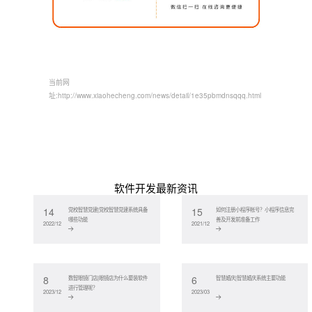
当前网
址:
http://www.xiaohecheng.com/news/detail/1e35pbmdnsqqq.html
软件开发最新资讯
14
15
党校智慧党建|党校智慧党建系统具备
如何注册小程序帐号？小程序信息完
哪些功能
善及开发前准备工作
2022/12
2021/12
8
6
数智眼镜门店|眼镜店为什么要装软件
智慧婚庆|智慧婚庆系统主要功能
进行管理呢？
2023/12
2023/03