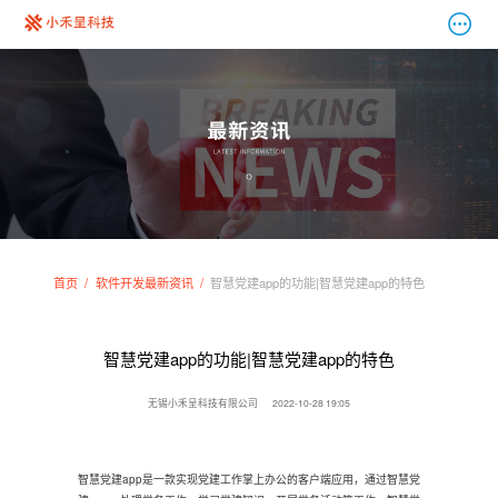
首页
软件开发最新资讯
智慧党建app的功能|智慧党建app的特色
智慧党建app的功能|智慧党建app的特色
无锡小禾呈科技有限公司
2022-10-28 19:05
智慧党建app是一款实现党建工作掌上办公的客户端应用，通过智慧党