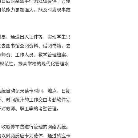
为日后对某些事件的处理提供了方便
防范能力更加强大，能及时发现事故
时票、通道出入证件等，实现学生只
以去图书馆查阅资料、借阅书籍；去
师师资、工作人员、教学管理档案、
和规范性，提高学校的现代化管理水
系统自动记录读卡时间、地点、日期
析、时间统计的工作交由考勤软件完
于对教师、职工等的考勤管理。
、收取停车费进行管理的网络系统。
般以射频感应卡为载体，通过感应卡