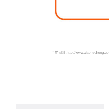
当前网址:
http://www.xiaohecheng.co