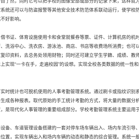
一目了然，同时它可以把学校的图像全部或部分的记录下来，这样就
控系统还可以与防盗报警等其他安全技术防范体系联动运行，使学校
成不好影响。
、借书证、体育设施使用卡和食堂就餐券等票、证件、计算机房的机
厅、洗浴中心、洗衣房、游泳池、商店、书店等收费场所消费；也可
室复印资料，去总务处领用财物；同时还可建立学生学籍、成绩、教
上实现“一卡在手，走遍校园”的设想。实现全校各类数据的统一性
可实时统计也可脱机使用的人事考勤管理系统。通过刷卡或指纹识别
件生成各种报表。取代原始的手工统计考勤的方式，将大量的数据分
度，是现代化人事管理的重要组成部分。学校考勤管理系统主要运用
络设备、车道管理设备搭建的一套对停车场车辆出入、场内车流引导
内位置，实现车辆出入和场内车辆的动态和静态的综合管理。系统一