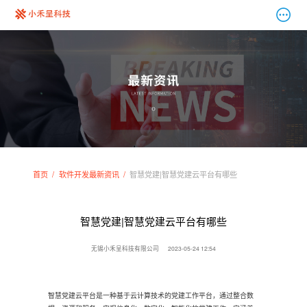
首页
软件开发最新资讯
智慧党建|智慧党建云平台有哪些
智慧党建|智慧党建云平台有哪些
无锡小禾呈科技有限公司
2023-05-24 12:54
智慧党建云平台是一种基于云计算技术的党建工作平台，通过整合数