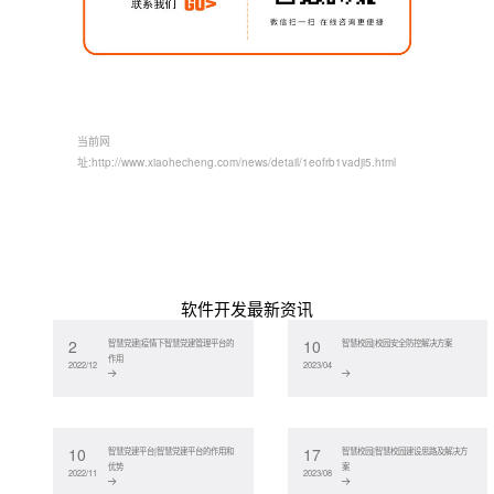
当前网
址:
http://www.xiaohecheng.com/news/detail/1eofrb1vadji5.html
软件开发最新资讯
2
10
智慧党建|疫情下智慧党建管理平台的
智慧校园|校园安全防控解决方案
作用
2022/12
2023/04
10
17
智慧党建平台|智慧党建平台的作用和
智慧校园|智慧校园建设思路及解决方
优势
案
2022/11
2023/08