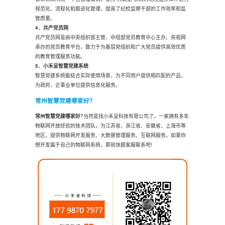
规范化、流程化和痕迹化管理，提高了纪检监察干部的工作效率和监
管质量。
4．共产党员网
共产党员网是由中央组织部主管、中组部党员教育中心主办、央视网
承办的党员教育平台，致力于为基层党组织和广大党员提供高效优质
的教育管理服务功能。
5．小禾呈智慧党建系统
智慧党建系统能结合实际使用场景，为不同用户提供相匹配的产品，
为政府、企事业单位提供信息化服务。
常州智慧党建哪家好？
常州智慧党建
哪家好
?当然是找小禾呈科技有限公司了，一家拥有多年
物联网开放经验的技术团队，为江苏省、浙江省、安徽省、上海市等
地区，提供物联网开发服务、大数据管理服务、互联网服务。如果你
想开发属于自己的物联网系统，那就快跟客服联系吧!