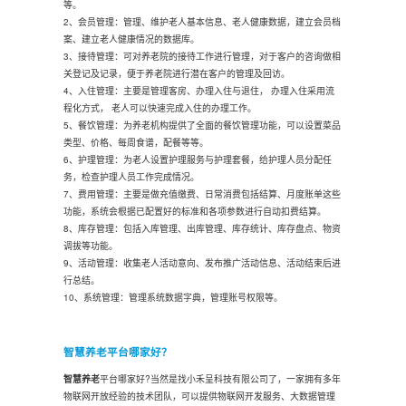
等。
2、会员管理：管理、维护老人基本信息、老人健康数据，建立会员档
案、建立老人健康情况的数据库。
3、接待管理：可对养老院的接待工作进行管理，对于客户的咨询做相
关登记及记录，便于养老院进行潜在客户的管理及回访。
4、入住管理：主要是管理客房、办理入住与退住， 办理入住采用流
程化方式， 老人可以快速完成入住的办理工作。
5、餐饮管理：为养老机构提供了全面的餐饮管理功能，可以设置菜品
类型、价格、每周食谱，配餐等等。
6、护理管理：为老人设置护理服务与护理套餐，给护理人员分配任
务，检查护理人员工作完成情况。
7、费用管理：主要是做充值缴费、日常消费包括结算、月度账单这些
功能，系统会根据已配置好的标准和各项参数进行自动扣费结算。
8、库存管理：包括入库管理、出库管理、库存统计、库存盘点、物资
调拔等功能。
9、活动管理：收集老人活动意向、发布推广活动信息、活动结束后进
行总结。
10、系统管理：管理系统数据字典，管理账号权限等。
智慧养老平台哪家好？
智慧养老
平台哪家好?当然是找小禾呈科技有限公司了，一家拥有多年
物联网开放经验的技术团队，可以提供物联网开发服务、大数据管理