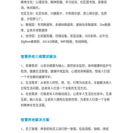
精神文化：心理咨询、精神慰藉、学习培训、社区图书馆、政策咨
询、休闲娱乐。
社区互动：社区信息、兴趣图子、夕阳俱乐部、爱心俱乐部、志愿
者、夕阳梦工厂。
3、数据层：专项数据库、多媒体数据库、基础信息数据库、Grs数据
库、业务共享数据库
4、支持层：主机服务器、存储设备、安监设备、GIS系统、云平台、
ZigBee蜂窝网、3G/4G网络、WiFi网络、有线网络。
智慧养老三维需求解决
1、安康需求：以安全健康为轴心，提供安全监控、身体健康的监护与
检测、健康生活管理，健康环境监测、心理咨询等服务，帮老人打造
一个可信赖的健康守护。
2、生活需求：从老年人的吃，穿、住、行等为出发点，全面解决老人
日常生活问题，给老年人打造一个全新的生活方式。
3、社会需求：打破老年人的被动孤立，让老年人生活在社会中，互通
互助，融入社会，让老年人拥有社会依存感，为老年人打造一个全新
的精神文化生活圈。
智慧养老解决方案
1、员工管理：养老机构员工进行统一管理，包括请假、销假、排班