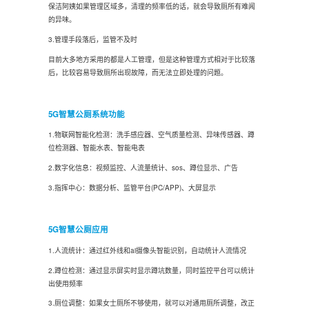
保洁阿姨如果管理区域多，清理的频率低的话，就会导致厕所有难闻
的异味。
3.管理手段落后，监管不及时
目前大多地方采用的都是人工管理，但是这种管理方式相对于比较落
后，比较容易导致厕所出现故障，而无法立即处理的问题。
5G智慧公厕系统功能
1.物联网智能化检测：洗手感应器、空气质量检测、异味传感器、蹲
位检测器、智能水表、智能电表
2.数字化信息：视频监控、人流量统计、sos、蹲位显示、广告
3.指挥中心：数据分析、监管平台(PC/APP)、大屏显示
5G智慧公厕应用
1.人流统计：通过红外线和ai摄像头智能识别，自动统计人流情况
2.蹲位检测：通过显示屏实时显示蹲坑数量，同时监控平台可以统计
出使用频率
3.厕位调整：如果女士厕所不够使用，就可以对通用厕所调整，改正